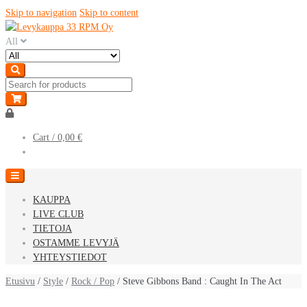
Skip to navigation
Skip to content
All
Cart /
0,00 €
KAUPPA
LIVE CLUB
TIETOJA
OSTAMME LEVYJÄ
YHTEYSTIEDOT
Etusivu
/
Style
/
Rock / Pop
/ Steve Gibbons Band : Caught In The Act