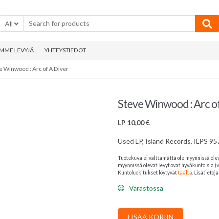
All
MME LEVYJÄ
YHTEYSTIEDOT
e Winwood : Arc of A Diver
Steve Winwood : Arc of
LP
10,00
€
Used LP, Island Records, ILPS 957
Tuotekuva ei välttämättä ole myynnissä ole
myynnissä olevat levyt ovat hyväkuntoisia (v
Kuntoluokitukset löytyvät
täältä
. Lisätieto
Varastossa
Steve
LISÄÄ KORIIN