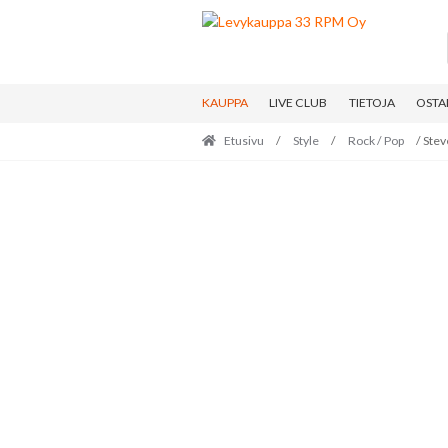
Skip
Skip
to
to
navigation
content
KAUPPA
LIVE CLUB
TIETOJA
OSTA
Etusivu
/
Style
/
Rock / Pop
/ Stev