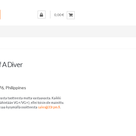
0,00 €
 A Diver
6, Philippines
vasta tuotteesta mutta vastaavasta. Kaikki
ähintään VG+/VG+), ellei toisin ole mainittu.
ja saa kysymällä osoitteesta
sales@33rpm.fi
.