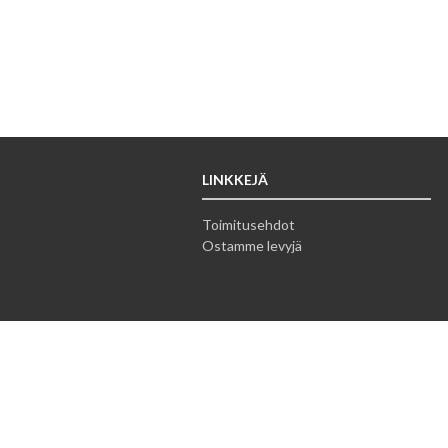
LINKKEJÄ
Toimitusehdot
Ostamme levyjä