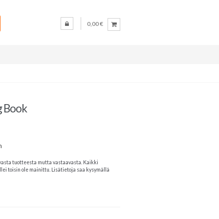
0,00 €
g Book
n
vasta tuotteesta mutta vastaavasta. Kaikki
lei toisin ole mainittu. Lisätietoja saa kysymällä