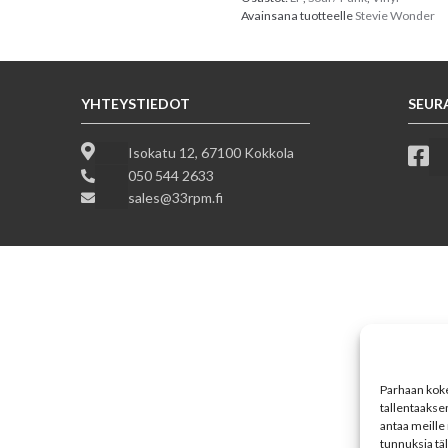
Avainsana tuotteelle
Stevie Wonder
YHTEYSTIEDOT
SEUR
Isokatu 12, 67100 Kokkola
050 544 2633
sales@33rpm.fi
Parhaan koke
tallentaakse
antaa meille 
tunnuksia tä