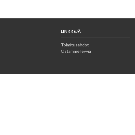
LINKKEJÄ
Toimitusehdot
Ostamme levyjä