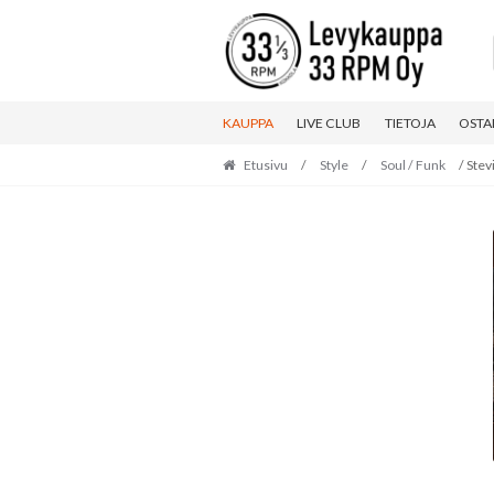
Skip
Skip
to
to
navigation
content
KAUPPA
LIVE CLUB
TIETOJA
OSTA
Etusivu
/
Style
/
Soul / Funk
/ Stev