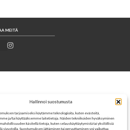
AA MEITÄ
Hallinnoi suostumusta
muksen tarjoamiseksi käytämme teknologioita, kuten evästeitä,
mme ja/tai käyttääksemme laitetietoja. Näiden tekniikoiden hyväksyminen
mahdollisuuden käsitellä tietoja, kuten selauskäyttäytymistä tai yksilöllisiä
llä sivustolla. Suostumuksen jättäminen tai peruuttaminen voi vaikuttaa