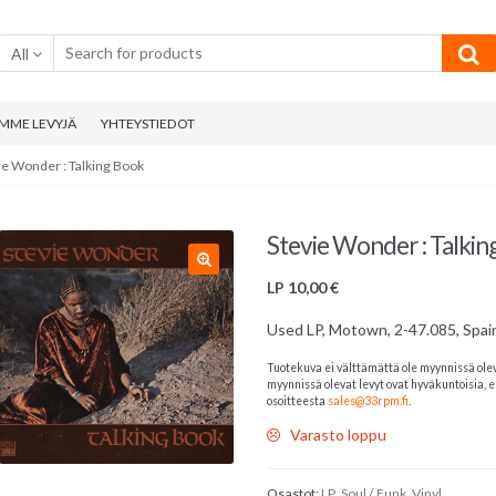
All
MME LEVYJÄ
YHTEYSTIEDOT
ie Wonder : Talking Book
Stevie Wonder : Talkin
LP
10,00
€
Used LP, Motown, 2-47.085, Spai
Tuotekuva ei välttämättä ole myynnissä ole
myynnissä olevat levyt ovat hyväkuntoisia, el
osoitteesta
sales@33rpm.fi
.
Varasto loppu
Osastot:
LP
,
Soul / Funk
,
Vinyl