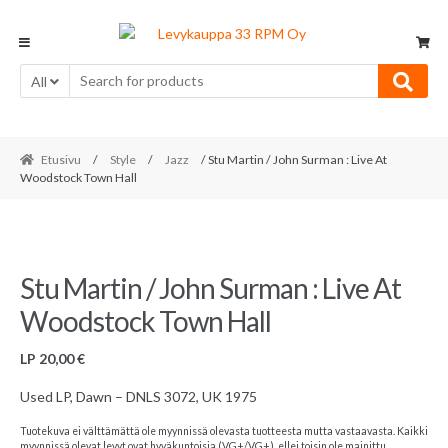
Skip
Skip
to
to
navigation
content
All
Etusivu
/
Style
/
Jazz
/ Stu Martin / John Surman : Live At
Woodstock Town Hall
Stu Martin / John Surman : Live At
Woodstock Town Hall
LP
20,00
€
Used LP, Dawn – DNLS 3072, UK 1975
Tuotekuva ei välttämättä ole myynnissä olevasta tuotteesta mutta vastaavasta. Kaikki
myynnissä olevat levyt ovat hyväkuntoisia (VG+/VG+), ellei toisin ole mainittu.