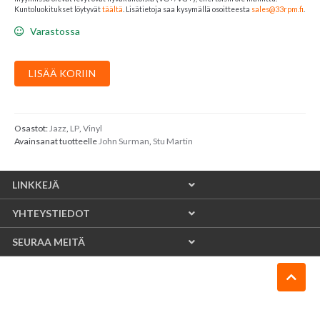
Kuntoluokitukset löytyvät
täältä
. Lisätietoja saa kysymällä osoitteesta
sales@33rpm.fi
.
Varastossa
Stu
LISÄÄ KORIIN
Martin
/
John
Surman
Osastot:
Jazz
,
LP
,
Vinyl
Avainsanat tuotteelle
John Surman
,
Stu Martin
:
Live
At
LINKKEJÄ
Woodstock
Town
YHTEYSTIEDOT
Hall
määrä
SEURAA MEITÄ