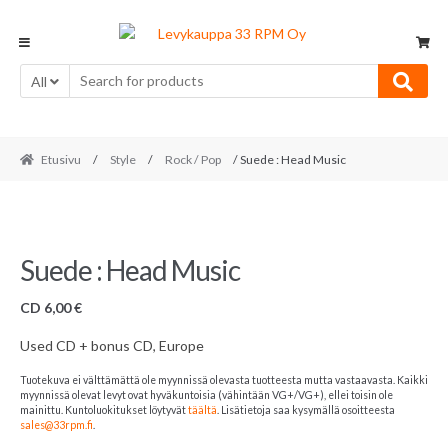
Skip
Skip
to
to
navigation
content
All
Etusivu
/
Style
/
Rock / Pop
/ Suede : Head Music
Suede : Head Music
CD
6,00
€
Used CD + bonus CD, Europe
Tuotekuva ei välttämättä ole myynnissä olevasta tuotteesta mutta vastaavasta. Kaikki
myynnissä olevat levyt ovat hyväkuntoisia (vähintään VG+/VG+), ellei toisin ole
mainittu. Kuntoluokitukset löytyvät
täältä
. Lisätietoja saa kysymällä osoitteesta
sales@33rpm.fi
.