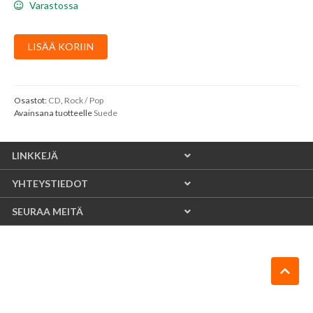
Varastossa
Suede
LISÄÄ KORIIN
:
Head
Music
määrä
Osastot:
CD
,
Rock / Pop
Avainsana tuotteelle
Suede
LINKKEJÄ
YHTEYSTIEDOT
SEURAA MEITÄ