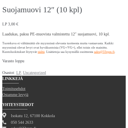
Suojamuovi 12″ (10 kpl)
LP
3,00
€
Laadukas, paksu PE-muovista valmistettu 12″ suojamuovi, 10 kpl.
Tuotekuva ei välttämättä ole myynnissä olevasta tuotteesta mutta vastaavasta. Kaikki
myynnissä olevat levyt ovat hyväkuntoisia (VG+/VG+), ellei toisin ole mainittu.
Kuntoluokitukset löytyvät
täältä
. Lisätietoja saa kysymällä osoitteesta
sales@33rpm.fi
.
Varasto loppu
Osastot:
LP
,
Uncategorized
LINKKEJÄ
Toimitusehdot
Ostamme levyjä
YHTEYSTIEDOT
Isokatu 12, 67100 Kokkola
050 544 2633