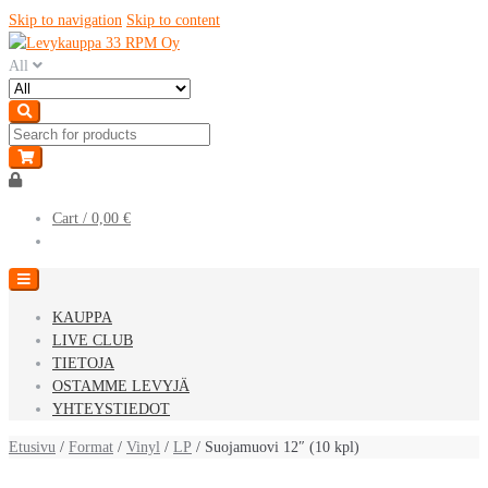
Skip to navigation
Skip to content
All
Cart /
0,00 €
KAUPPA
LIVE CLUB
TIETOJA
OSTAMME LEVYJÄ
YHTEYSTIEDOT
Etusivu
/
Format
/
Vinyl
/
LP
/ Suojamuovi 12″ (10 kpl)