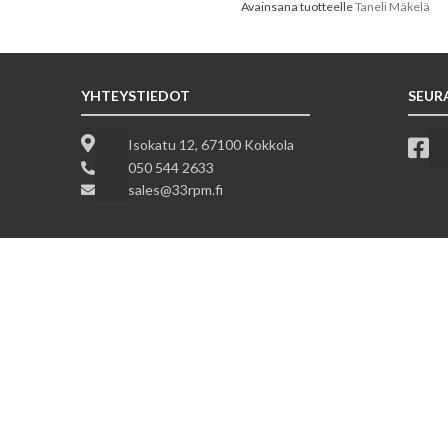
Avainsana tuotteelle
Taneli Mäkelä
YHTEYSTIEDOT
SEUR
Isokatu 12, 67100 Kokkola
050 544 2633
sales@33rpm.fi