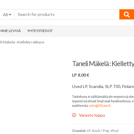
All
MME LEVYJÄ
YHTEYSTIEDOT
li Mäkelä : Kielletty rakkaus
Taneli Mäkelä : Kiellett
LP
8,00
€
Used LP, Scandia, SLP 730, Finlan
Tuotekuva ei välttämättä ole myynnissä ole
myynnissä olevat levyt ovat hyväkuntoisia, el
osoitteesta
sales@33rpm.fi
.
Varasto loppu
Osastot:
LP
,
Rock / Pop
,
Vinyl