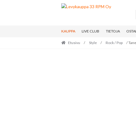
Skip
Skip
to
to
navigation
content
KAUPPA
LIVE CLUB
TIETOJA
OSTA
Etusivu
/
Style
/
Rock / Pop
/ Tane