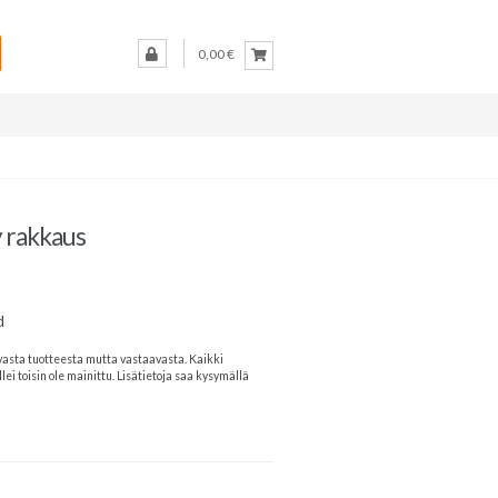
0,00 €
y rakkaus
d
vasta tuotteesta mutta vastaavasta. Kaikki
lei toisin ole mainittu. Lisätietoja saa kysymällä