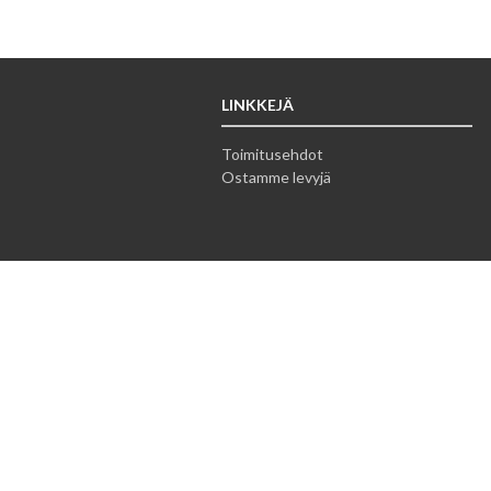
LINKKEJÄ
Toimitusehdot
Ostamme levyjä