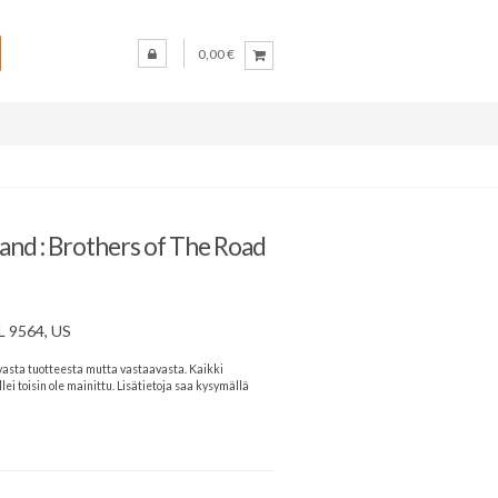
0,00 €
and : Brothers of The Road
AL 9564, US
vasta tuotteesta mutta vastaavasta. Kaikki
lei toisin ole mainittu. Lisätietoja saa kysymällä