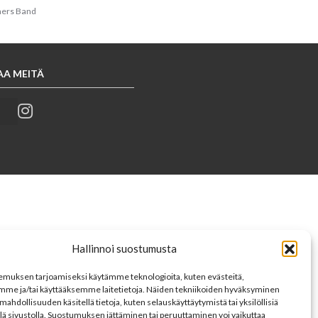
hers Band
AA MEITÄ
Hallinnoi suostumusta
muksen tarjoamiseksi käytämme teknologioita, kuten evästeitä,
mme ja/tai käyttääksemme laitetietoja. Näiden tekniikoiden hyväksyminen
mahdollisuuden käsitellä tietoja, kuten selauskäyttäytymistä tai yksilöllisiä
llä sivustolla. Suostumuksen jättäminen tai peruuttaminen voi vaikuttaa