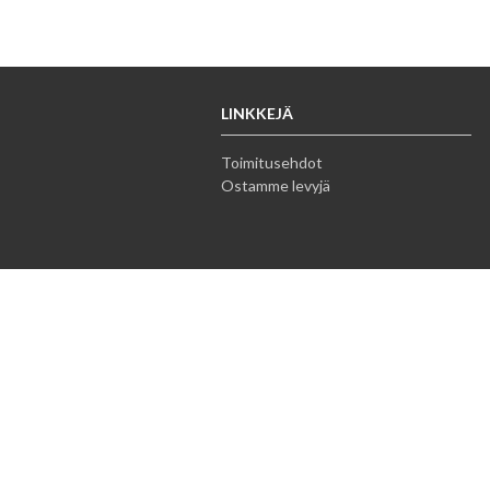
LINKKEJÄ
Toimitusehdot
Ostamme levyjä