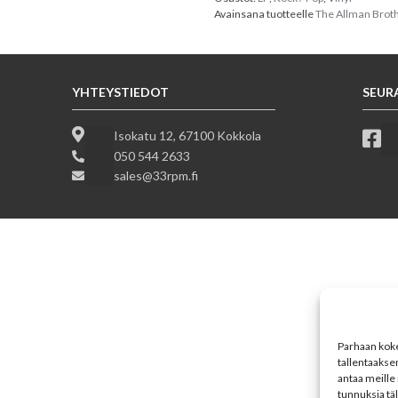
Avainsana tuotteelle
The Allman Brot
YHTEYSTIEDOT
SEUR
Isokatu 12, 67100 Kokkola
050 544 2633
sales@33rpm.fi
Parhaan koke
tallentaakse
antaa meille 
tunnuksia tä