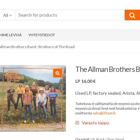
All
MME LEVYJÄ
YHTEYSTIEDOT
Allman Brothers Band : Brothers of The Road
The Allman Brothers B
LP
16,00
€
Used LP, factory sealed, Arista, 
Tuotekuva ei välttämättä ole myynnissä ole
myynnissä olevat levyt ovat hyväkuntoisia, el
osoitteesta
sales@33rpm.fi
.
Varasto loppu
Osastot:
LP
,
Rock / Pop
,
Vinyl