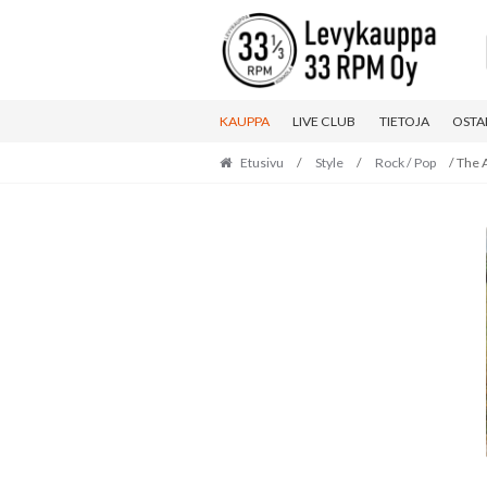
Skip
Skip
to
to
navigation
content
KAUPPA
LIVE CLUB
TIETOJA
OSTA
Etusivu
/
Style
/
Rock / Pop
/ The 