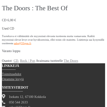
The Doors : The Best Of
CD
6,00
€
Used CD
Tuotekuva ei välttämättä ole myynnissä olevasta tuotteesta mutta vastaavasta. Kaikki
myynnissä olevat levyt ovat hyväkuntoisia, ellei toisin ole mainittu. Lisätietoja saa kysymällä
osoitteesta
sales@33rpm.fi
.
Varasto loppu
Osastot:
CD
,
Rock / Pop
Avainsana tuotteelle
The Doors
LINKKEJÄ
Toimitusehdot
Ostamme levyjä
YHTEYSTIEDOT
Isokatu 12, 67100 Kokkola
050 544 2633