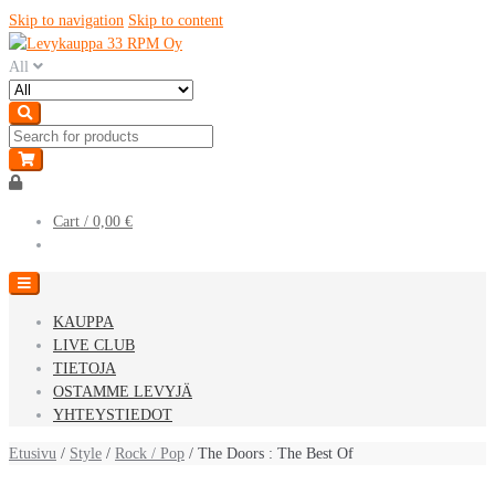
Skip to navigation
Skip to content
All
Cart /
0,00 €
KAUPPA
LIVE CLUB
TIETOJA
OSTAMME LEVYJÄ
YHTEYSTIEDOT
Etusivu
/
Style
/
Rock / Pop
/ The Doors : The Best Of