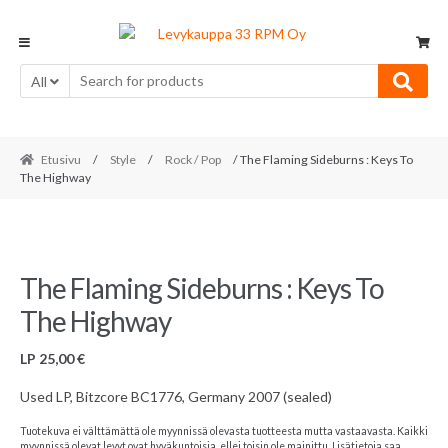
Skip
Skip
to
to
navigation
content
All
Etusivu
/
Style
/
Rock / Pop
/ The Flaming Sideburns : Keys To
The Highway
The Flaming Sideburns : Keys To
The Highway
LP
25,00
€
Used LP, Bitzcore BC1776, Germany 2007 (sealed)
Tuotekuva ei välttämättä ole myynnissä olevasta tuotteesta mutta vastaavasta. Kaikki
myynnissä olevat levyt ovat hyväkuntoisia, ellei toisin ole mainittu. Lisätietoja saa