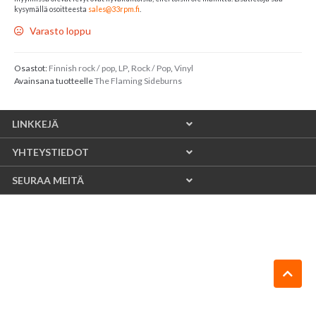
kysymällä osoitteesta
sales@33rpm.fi
.
Varasto loppu
Osastot:
Finnish rock / pop
,
LP
,
Rock / Pop
,
Vinyl
Avainsana tuotteelle
The Flaming Sideburns
LINKKEJÄ
YHTEYSTIEDOT
SEURAA MEITÄ