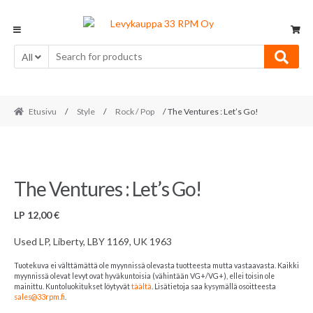
Skip
Skip
to
to
navigation
content
All
Etusivu
/
Style
/
Rock / Pop
/ The Ventures : Let’s Go!
The Ventures : Let’s Go!
LP
12,00
€
Used LP, Liberty, LBY 1169, UK 1963
Tuotekuva ei välttämättä ole myynnissä olevasta tuotteesta mutta vastaavasta. Kaikki
myynnissä olevat levyt ovat hyväkuntoisia (vähintään VG+/VG+), ellei toisin ole
mainittu. Kuntoluokitukset löytyvät
täältä
. Lisätietoja saa kysymällä osoitteesta
sales@33rpm.fi
.