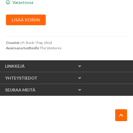
Varastossa
The
LISÄÄ KORIIN
Ventures
:
Let's
Go!
Osastot:
LP
,
Rock / Pop
,
Vinyl
Avainsana tuotteelle
The Ventures
määrä
LINKKEJÄ
YHTEYSTIEDOT
SEURAA MEITÄ