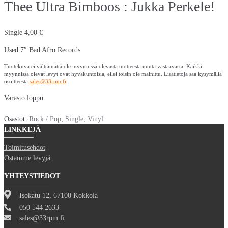
Thee Ultra Bimboos : Jukka Perkele!
Single
4,00
€
Used 7″ Bad Afro Records
Tuotekuva ei välttämättä ole myynnissä olevasta tuotteesta mutta vastaavasta. Kaikki
myynnissä olevat levyt ovat hyväkuntoisia, ellei toisin ole mainittu. Lisätietoja saa kysymällä
osoitteesta
sales@33rpm.fi
.
Varasto loppu
Osastot:
Rock / Pop
,
Single
,
Vinyl
LINKKEJÄ
Toimitusehdot
Ostamme levyjä
YHTEYSTIEDOT
Isokatu 12, 67100 Kokkola
050 544 2633
sales@33rpm.fi