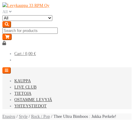
Skip
Skip
to
to
All
navigation
content
Cart /
0,00 €
KAUPPA
LIVE CLUB
TIETOJA
OSTAMME LEVYJÄ
YHTEYSTIEDOT
Etusivu
/
Style
/
Rock / Pop
/ Thee Ultra Bimboos : Jukka Perkele!