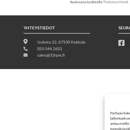
Avainsana tuotteelle
Thelonius Monk
YHTEYSTIEDOT
SEUR
Isokatu 12, 67100 Kokkola
050 544 2633
sales@33rpm.fi
Parhaan koke
tallentaakse
antaa meille 
tunnuksia tä