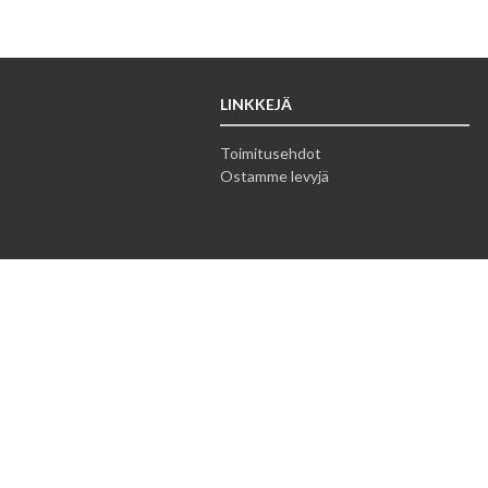
LINKKEJÄ
Toimitusehdot
Ostamme levyjä