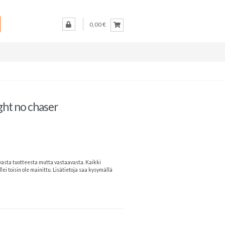
0,00 €
ght no chaser
vasta tuotteesta mutta vastaavasta. Kaikki
lei toisin ole mainittu. Lisätietoja saa kysymällä