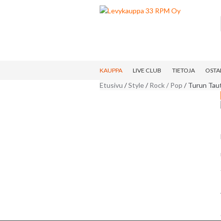
Skip to navigation
Skip to content
KAUPPA
LIVE CLUB
TIETOJA
OSTA
Etusivu
/
Style
/
Rock / Pop
/ Turun Taut