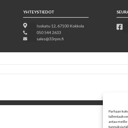
YHTEYSTIEDOT
SEUR
Isokatu 12, 67100 Kokkola
050 544 2633
sales@33rpm.fi
Parhaan koke
tallentaakse
antaa meille 
tunnuksia tä