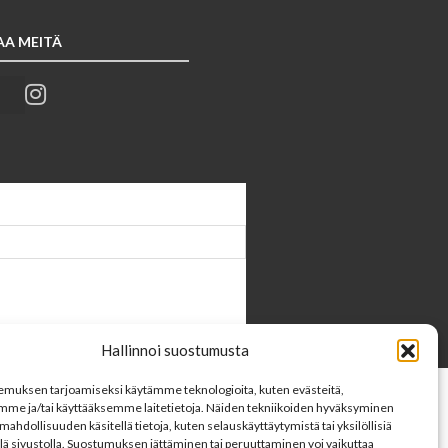
AA MEITÄ
Hallinnoi suostumusta
muksen tarjoamiseksi käytämme teknologioita, kuten evästeitä,
mme ja/tai käyttääksemme laitetietoja. Näiden tekniikoiden hyväksyminen
mahdollisuuden käsitellä tietoja, kuten selauskäyttäytymistä tai yksilöllisiä
llä sivustolla. Suostumuksen jättäminen tai peruuttaminen voi vaikuttaa