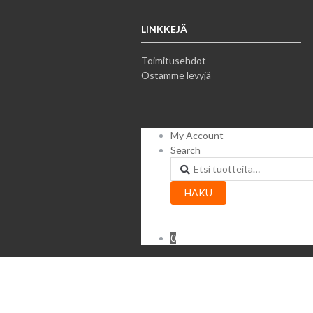
LINKKEJÄ
Toimitusehdot
Ostamme levyjä
My Account
Search
Etsi:
HAKU
0