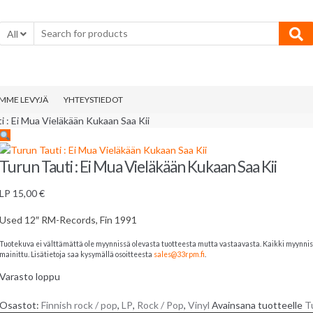
All
MME LEVYJÄ
YHTEYSTIEDOT
i : Ei Mua Vieläkään Kukaan Saa Kii
Turun Tauti : Ei Mua Vieläkään Kukaan Saa Kii
LP
15,00
€
Used 12″ RM-Records, Fin 1991
Tuotekuva ei välttämättä ole myynnissä olevasta tuotteesta mutta vastaavasta. Kaikki myynnissä 
mainittu. Lisätietoja saa kysymällä osoitteesta
sales@33rpm.fi
.
Varasto loppu
Osastot:
Finnish rock / pop
,
LP
,
Rock / Pop
,
Vinyl
Avainsana tuotteelle
T