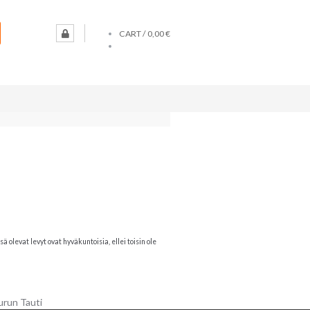
CART /
0,00 €
olevat levyt ovat hyväkuntoisia, ellei toisin ole
urun Tauti