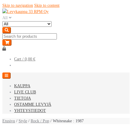
Skip to navigation
Skip to content
All
Cart /
0,00 €
KAUPPA
LIVE CLUB
TIETOJA
OSTAMME LEVYJÄ
YHTEYSTIEDOT
Etusivu
/
Style
/
Rock / Pop
/ Whitesnake : 1987