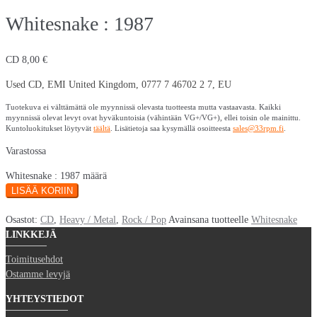
Whitesnake : 1987
CD
8,00
€
Used CD, EMI United Kingdom, 0777 7 46702 2 7, EU
Tuotekuva ei välttämättä ole myynnissä olevasta tuotteesta mutta vastaavasta. Kaikki
myynnissä olevat levyt ovat hyväkuntoisia (vähintään VG+/VG+), ellei toisin ole mainittu.
Kuntoluokitukset löytyvät
täältä
. Lisätietoja saa kysymällä osoitteesta
sales@33rpm.fi
.
Varastossa
Whitesnake : 1987 määrä
LISÄÄ KORIIN
Osastot:
CD
,
Heavy / Metal
,
Rock / Pop
Avainsana tuotteelle
Whitesnake
LINKKEJÄ
Toimitusehdot
Ostamme levyjä
YHTEYSTIEDOT