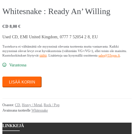
Whitesnake : Ready An’ Willing
CD
8,00
€
Used CD, EMI United Kingdom, 0777 7 52054 2 8, EU
Tuotekuva ei välttämättä ole myynnissä olevasta tuotteesta mutta vastaavasta. Kaikki
myynnissä olevat levyt ovat hyväkuntoisia (vähintään VG+/VG+), ellei toisin ole mainittu.
Kuntoluokitukset löytyvät
täältä
. Lisätietoja saa kysymällä osoitteesta
sales@33rpm.fi
.
Varastossa
Whitesnake
LISÄÄ KORIIN
:
Ready
An'
Willing
Osastot:
CD
,
Heavy / Metal
,
Rock / Pop
Avainsana tuotteelle
Whitesnake
määrä
LINKKEJÄ