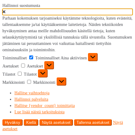
Hallinnoi suostumusta
Parhaan kokemuksen tarjoamiseksi käytämme teknologioita, kuten evästeitä,
tallentaaksemme ja/tai käyttääksemme laitetietoja. Näiden tekniikoiden
hyväksyminen antaa meille mahdollisuuden käsitellä tietoja, kuten
selauskäyttäytymistä tai yksilöllisiä tunnuksia tällä sivustolla. Suostumuksen
jättäminen tai peruuttaminen voi vaikuttaa haitallisesti tiettyihin
ominaisuuksiin ja toimintoihin.
Toiminnalliset
Toiminnalliset
Aina aktiivinen
Asetukset
Asetukset
Tilastot
Tilastot
Markkinointi
Markkinointi
Hallitse vaihtoehtoja
Hallinnoi palveluita
Hallitse {vendor_count} toimittajia
Lue lisää näistä tarkoituksista
Hyväksy
Kiellä
Näytä asetukset
Tallenna asetukset
Näytä
asetukset