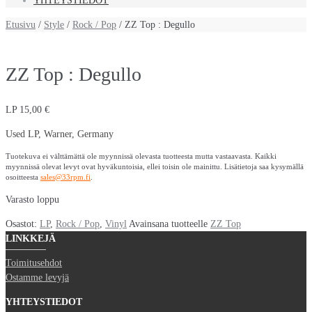
YHTEYSTIEDOT
Etusivu
/
Style
/
Rock / Pop
/ ZZ Top : Degullo
ZZ Top : Degullo
LP
15,00
€
Used LP, Warner, Germany
Tuotekuva ei välttämättä ole myynnissä olevasta tuotteesta mutta vastaavasta. Kaikki
myynnissä olevat levyt ovat hyväkuntoisia, ellei toisin ole mainittu. Lisätietoja saa kysymällä
osoitteesta
sales@33rpm.fi
.
Varasto loppu
Osastot:
LP
,
Rock / Pop
,
Vinyl
Avainsana tuotteelle
ZZ Top
LINKKEJÄ
Toimitusehdot
Ostamme levyjä
YHTEYSTIEDOT