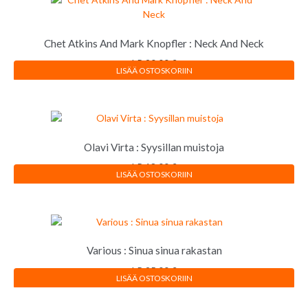
Chet Atkins And Mark Knopfler : Neck And Neck
LP
20,00
€
LISÄÄ OSTOSKORIIN
Olavi Virta : Syysillan muistoja
LP
18,00
€
LISÄÄ OSTOSKORIIN
Various : Sinua sinua rakastan
LP
25,00
€
LISÄÄ OSTOSKORIIN