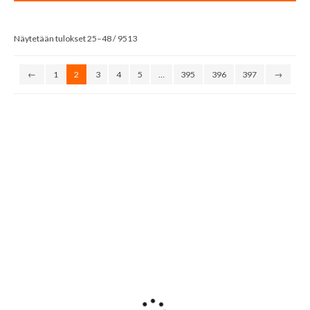
Sorted
Näytetään tulokset 25–48 / 9513
by
latest
←
1
2
3
4
5
…
395
396
397
→