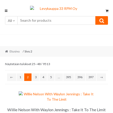
Skip
Skip
to
to
navigation
content
All
Etusivu
/ Sivu 2
Sorted
Näytetään tulokset 25–48 / 9513
by
latest
←
1
2
3
4
5
…
395
396
397
→
Willie Nelson With Waylon Jennings : Take It To The Limit