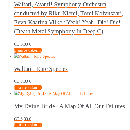
Waltari, Avanti! Symphony Orchestra
conducted by Riku Niemi, Tomi Koivusaari,
Eeva-Kaarina Vilke : Yeah! Yeah! Die! Die!
(Death Metal Symphony In Deep C)
CD
8,00
€
Lisää ostoskoriin
Waltari : Rare Species
CD
8,00
€
Lisää ostoskoriin
My Dying Bride : A Map Of All Our Failures
CD
8,00
€
Lisää ostoskoriin