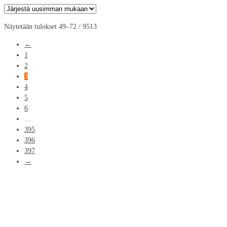
Sorted
Näytetään tulokset 49–72 / 9513
by
←
latest
1
2
3
4
5
6
…
395
396
397
→