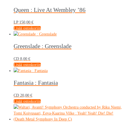
Queen : Live At Wembley ’86
LP
150,00
€
Lisää ostoskoriin
Greenslade : Greenslade
CD
8,00
€
Lisää ostoskoriin
Fantasia : Fantasia
CD
20,00
€
Lisää ostoskoriin