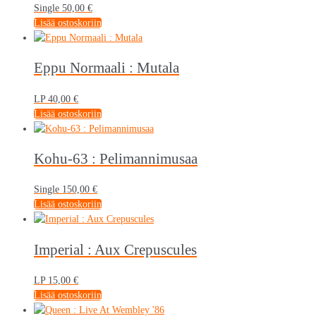
Single
50,00
€
Lisää ostoskoriin
Eppu Normaali : Mutala
LP
40,00
€
Lisää ostoskoriin
Kohu-63 : Pelimannimusaa
Single
150,00
€
Lisää ostoskoriin
Imperial : Aux Crepuscules
LP
15,00
€
Lisää ostoskoriin