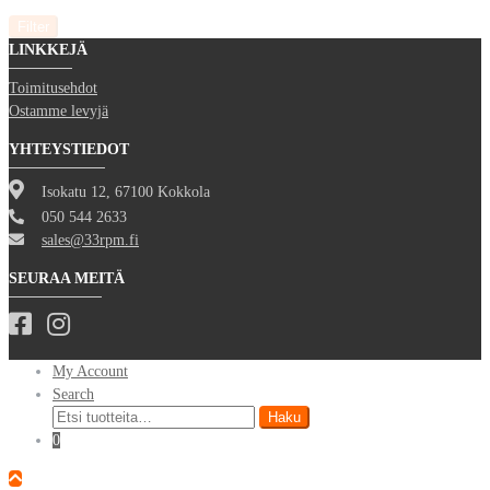
Filter
LINKKEJÄ
Toimitusehdot
Ostamme levyjä
YHTEYSTIEDOT
Isokatu 12, 67100 Kokkola
050 544 2633
sales@33rpm.fi
SEURAA MEITÄ
My Account
Search
Etsi:
Haku
0