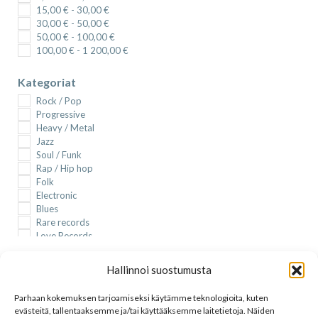
15,00
€
-
30,00
€
30,00
€
-
50,00
€
50,00
€
-
100,00
€
100,00
€
-
1 200,00
€
Kategoriat
Rock / Pop
Progressive
Heavy / Metal
Jazz
Soul / Funk
Rap / Hip hop
Folk
Electronic
Blues
Rare records
Love Records
New Wave
Formaatti
Reggae
Hallinnoi suostumusta
Punk
LP
Rockabilly
LP uudet
Parhaan kokemuksen tarjoamiseksi käytämme teknologioita, kuten
Country
EP
evästeitä, tallentaaksemme ja/tai käyttääksemme laitetietoja. Näiden
Psychedelic