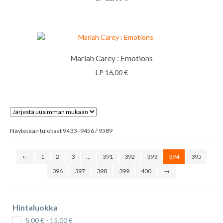
LISÄÄ OSTOSKORIIN
Mariah Carey : Emotions
LP
16,00
€
LISÄÄ OSTOSKORIIN
Sorted
Näytetään tulokset 9433–9456 / 9589
by
latest
←
1
2
3
…
391
392
393
394
395
396
397
398
399
400
→
LISÄÄ OSTOSKORIIN
Hintaluokka
5,00
€
-
15,00
€