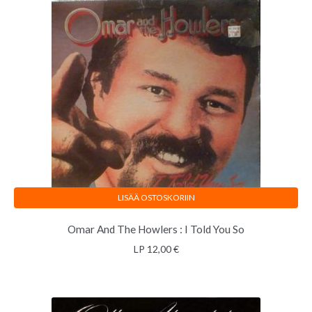
LISÄÄ OSTOSKORIIN
Omar And The Howlers : I Told You So
LP
12,00
€