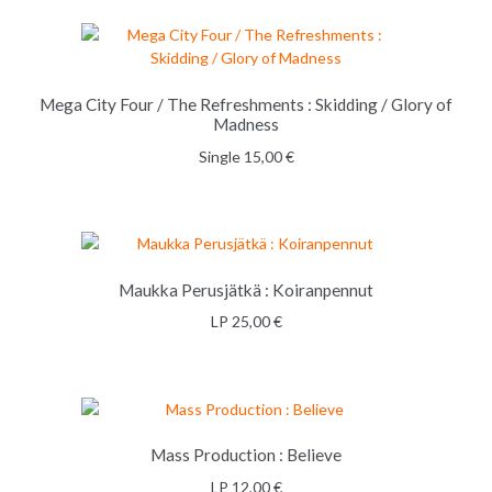
Mega City Four / The Refreshments : Skidding / Glory of
Madness
LISÄÄ OSTOSKORIIN
Single
15,00
€
Maukka Perusjätkä : Koiranpennut
LP
25,00
€
LISÄÄ OSTOSKORIIN
Mass Production : Believe
LP
12,00
€