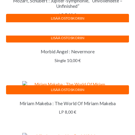
Mozart, Schubert : Jupiter-symphonie, ”Unvollendete –
Unfinished”
LP
7,00
€
LISÄÄ OSTOSKORIIN
LISÄÄ OSTOSKORIIN
Morbid Angel : Nevermore
Single
10,00
€
LISÄÄ OSTOSKORIIN
Miriam Makeba : The World Of Miriam Makeba
LP
8,00
€