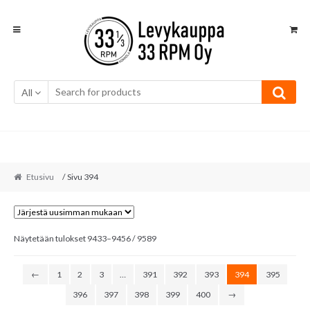
Skip
Skip
to
to
navigation
content
All
Etusivu
/ Sivu 394
Sorted
Näytetään tulokset 9433–9456 / 9589
by
latest
←
1
2
3
…
391
392
393
394
395
396
397
398
399
400
→