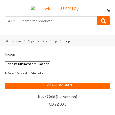
Skip
Skip
to
to
navigation
content
All
Etusivu
/
Style
/
Rock / Pop
/ K-pop
K-pop
Sorted
Näytetään kaikki 10 tulosta
by
latest
LISÄÄ OSTOSKORIIN
Itzy : Gold (Lia version)
CD
22,00
€