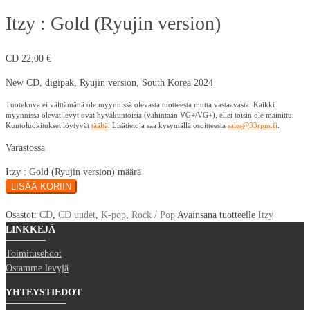
Itzy : Gold (Ryujin version)
CD
22,00
€
New CD, digipak, Ryujin version, South Korea 2024
Tuotekuva ei välttämättä ole myynnissä olevasta tuotteesta mutta vastaavasta. Kaikki
myynnissä olevat levyt ovat hyväkuntoisia (vähintään VG+/VG+), ellei toisin ole mainittu.
Kuntoluokitukset löytyvät
täältä
. Lisätietoja saa kysymällä osoitteesta
sales@33rpm.fi
.
Varastossa
Itzy : Gold (Ryujin version) määrä
LISÄÄ KORIIN
Osastot:
CD
,
CD uudet
,
K-pop
,
Rock / Pop
Avainsana tuotteelle
Itzy
LINKKEJÄ
Toimitusehdot
Ostamme levyjä
YHTEYSTIEDOT