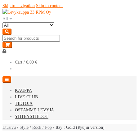
Skip to navigation
Skip to content
All
Cart /
0,00 €
KAUPPA
LIVE CLUB
TIETOJA
OSTAMME LEVYJÄ
YHTEYSTIEDOT
Etusivu
/
Style
/
Rock / Pop
/ Itzy : Gold (Ryujin version)