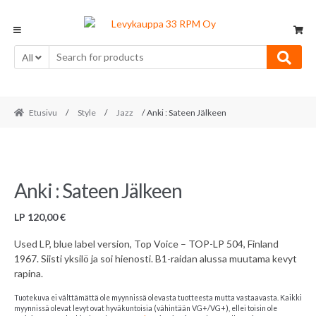
Skip
Skip
to
to
navigation
content
All
Etusivu
/
Style
/
Jazz
/ Anki : Sateen Jälkeen
Anki : Sateen Jälkeen
LP
120,00
€
Used LP, blue label version, Top Voice – TOP-LP 504, Finland
1967. Siisti yksilö ja soi hienosti. B1-raidan alussa muutama kevyt
rapina.
Tuotekuva ei välttämättä ole myynnissä olevasta tuotteesta mutta vastaavasta. Kaikki
myynnissä olevat levyt ovat hyväkuntoisia (vähintään VG+/VG+), ellei toisin ole