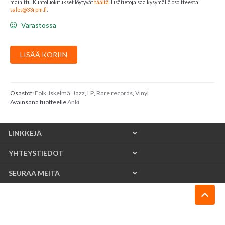
mainittu. Kuntoluokitukset löytyvät
täältä
. Lisätietoja saa kysymällä osoitteesta
sales@33rpm.fi
.
Varastossa
Anki
LISÄÄ KORIIN
:
Sateen
Jälkeen
määrä
Osastot:
Folk
,
Iskelmä
,
Jazz
,
LP
,
Rare records
,
Vinyl
Avainsana tuotteelle
Anki
LINKKEJÄ
YHTEYSTIEDOT
SEURAA MEITÄ