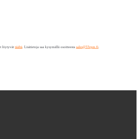
et löytyvät
täältä
. Lisätietoja saa kysymällä osoitteesta
sales@33rpm.fi
.