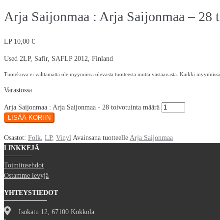
Arja Saijonmaa : Arja Saijonmaa – 28 t
LP
10,00
€
Used 2LP, Safir, SAFLP 2012, Finland
Tuotekuva ei välttämättä ole myynnissä olevasta tuotteesta mutta vastaavasta. Kaikki myynnissä
Varastossa
Arja Saijonmaa : Arja Saijonmaa - 28 toivotuinta määrä
LISÄÄ KORIIN
Osastot:
Folk
,
LP
,
Vinyl
Avainsana tuotteelle
Arja Saijonmaa
LINKKEJÄ
Toimitusehdot
Ostamme levyjä
YHTEYSTIEDOT
Isokatu 12, 67100 Kokkola