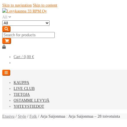
Skip to navigation
Skip to content
All
Cart /
0,00 €
KAUPPA
LIVE CLUB
TIETOJA
OSTAMME LEVYJÄ
YHTEYSTIEDOT
Etusivu
/
Style
/
Folk
/ Arja Saijonmaa : Arja Saijonmaa – 28 toivotuinta