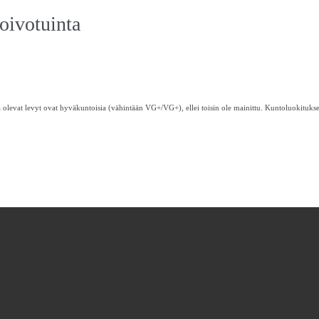
oivotuinta
 olevat levyt ovat hyväkuntoisia (vähintään VG+/VG+), ellei toisin ole mainittu. Kuntoluokituks