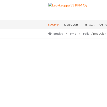
Skip
Skip
to
to
navigation
content
KAUPPA
LIVE CLUB
TIETOJA
OSTA
Etusivu
/
Style
/
Folk
/ Bob Dylan 