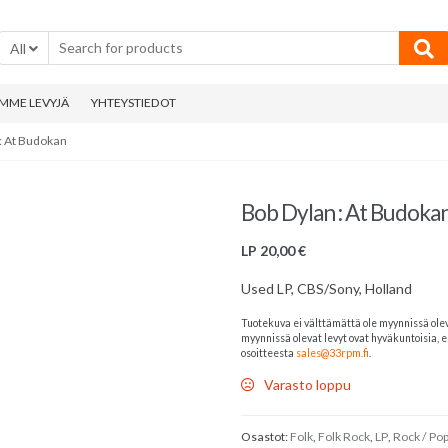
All
MME LEVYJÄ
YHTEYSTIEDOT
: At Budokan
Bob Dylan : At Budoka
LP
20,00
€
Used LP, CBS/Sony, Holland
Tuotekuva ei välttämättä ole myynnissä ole
myynnissä olevat levyt ovat hyväkuntoisia, el
osoitteesta
sales@33rpm.fi
.
Varasto loppu
Osastot:
Folk
,
Folk Rock
,
LP
,
Rock / Po