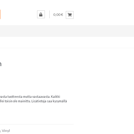
0,00 €
n
vasta tuotteesta mutta vastaavasta. Kaikki
lei toisin ole mainittu. Lisätietoja saa kysymällä
p
,
Vinyl