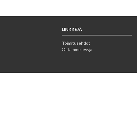
LINKKEJÄ
Toimitusehdot
Ostamme levyjä