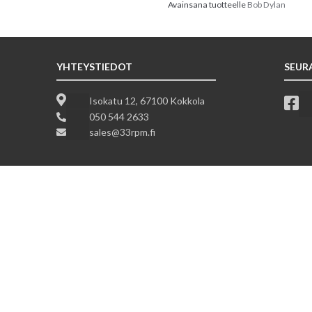
Avainsana tuotteelle
Bob Dylan
YHTEYSTIEDOT
SEUR
Isokatu 12, 67100 Kokkola
050 544 2633
sales@33rpm.fi