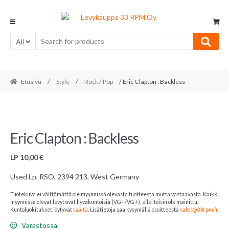
Skip
Skip
to
to
navigation
content
All
Etusivu
/
Style
/
Rock / Pop
/ Eric Clapton : Backless
Eric Clapton : Backless
LP
10,00
€
Used Lp, RSO, 2394 213, West Germany
Tuotekuva ei välttämättä ole myynnissä olevasta tuotteesta mutta vastaavasta. Kaikki
myynnissä olevat levyt ovat hyväkuntoisia (VG+/VG+), ellei toisin ole mainittu.
Kuntoluokitukset löytyvät
täältä
. Lisätietoja saa kysymällä osoitteesta
sales@33rpm.fi
.
Varastossa