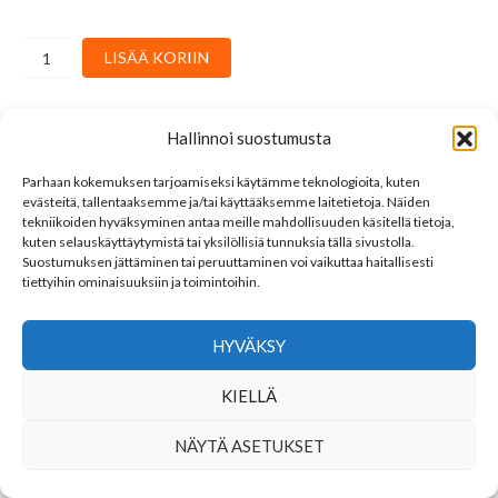
Eric
LISÄÄ KORIIN
Clapton
:
Backless
Hallinnoi suostumusta
määrä
Osastot:
60s - 70s rock / pop
,
LP
,
Rock / Pop
,
Vinyl
Avainsana tuotteelle
Eric Clapton
Parhaan kokemuksen tarjoamiseksi käytämme teknologioita, kuten
evästeitä, tallentaaksemme ja/tai käyttääksemme laitetietoja. Näiden
tekniikoiden hyväksyminen antaa meille mahdollisuuden käsitellä tietoja,
LINKKEJÄ
kuten selauskäyttäytymistä tai yksilöllisiä tunnuksia tällä sivustolla.
Suostumuksen jättäminen tai peruuttaminen voi vaikuttaa haitallisesti
YHTEYSTIEDOT
tiettyihin ominaisuuksiin ja toimintoihin.
SEURAA MEITÄ
HYVÄKSY
KIELLÄ
NÄYTÄ ASETUKSET