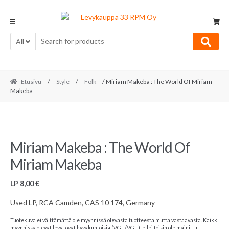
Skip
Skip
to
to
navigation
content
All
Etusivu
/
Style
/
Folk
/ Miriam Makeba : The World Of Miriam
Makeba
Miriam Makeba : The World Of
Miriam Makeba
LP
8,00
€
Used LP, RCA Camden, CAS 10 174, Germany
Tuotekuva ei välttämättä ole myynnissä olevasta tuotteesta mutta vastaavasta. Kaikki
myynnissä olevat levyt ovat hyväkuntoisia (VG+/VG+), ellei toisin ole mainittu.