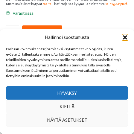
Kuntoluokitukset löytyvät
täältä
. Lisätietoja saa kysymällä osoitteesta
sales@33rpm.fi
.
Varastossa
Miriam
LISÄÄ KORIIN
Makeba
Hallinnoi suostumusta
:
The
Parhaan kokemuksen tarjoamiseksi käytämme teknologioita, kuten
World
Osastot:
Folk
,
LP
,
Vinyl
evästeitä, tallentaaksemme ja/tai käyttääksemme laitetietoja. Näiden
Avainsana tuotteelle
Miriam Makeba
Of
tekniikoiden hyväksyminen antaa meille mahdollisuuden käsitellä tietoja,
kuten selauskäyttäytymistä tai yksilöllisiä tunnuksia tällä sivustolla.
Miriam
Suostumuksen jättäminen tai peruuttaminen voi vaikuttaa haitallisesti
Makeba
tiettyihin ominaisuuksiin ja toimintoihin.
LINKKEJÄ
määrä
YHTEYSTIEDOT
HYVÄKSY
SEURAA MEITÄ
KIELLÄ
NÄYTÄ ASETUKSET