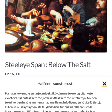
Steeleye Span : Below The Salt
LP
16,00
€
Hallinnoi suostumusta
Used LP, Chrysalis CHR 1008, UK
Tuotekuva ei välttämättä ole myynnissä olevasta tuotteesta mutta vastaavasta. Kaikki
Parhaan kokemuksen tarjoamiseksi käytämme teknologioita, kuten
myynnissä olevat levyt ovat hyväkuntoisia (VG+/VG+), ellei toisin ole mainittu.
evästeitä, tallentaaksemme ja/tai käyttääksemme laitetietoja. Näiden
Kuntoluokitukset löytyvät
täältä
. Lisätietoja saa kysymällä osoitteesta
sales@33rpm.fi
.
tekniikoiden hyväksyminen antaa meille mahdollisuuden käsitellä tietoja,
kuten selauskäyttäytymistä tai yksilöllisiä tunnuksia tällä sivustolla.
Varasto loppu
Suostumuksen jättäminen tai peruuttaminen voi vaikuttaa haitallisesti